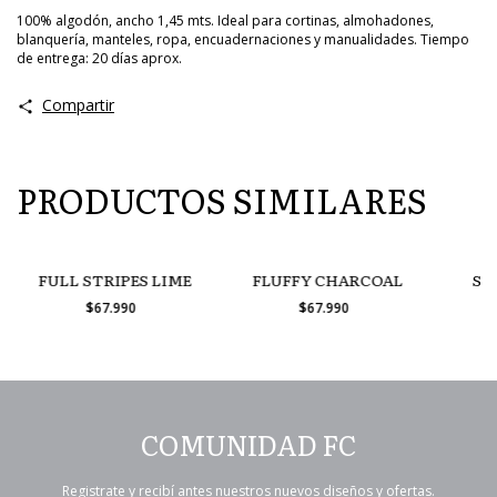
100% algodón, ancho 1,45 mts. Ideal para cortinas, almohadones,
blanquería, manteles, ropa, encuadernaciones y manualidades. Tiempo
de entrega: 20 días aprox.
Compartir
PRODUCTOS SIMILARES
FULL STRIPES LIME
FLUFFY CHARCOAL
SM
$67.990
$67.990
COMUNIDAD FC
Registrate y recibí antes nuestros nuevos diseños y ofertas.