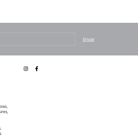
piso,
ires,
.
s