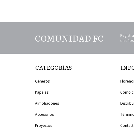
COMUNIDAD FC
Registra
diseños 
CATEGORÍAS
INF
Géneros
Florenc
Papeles
Cómo c
Almohadones
Distrib
Accesorios
Término
Proyectos
Contact