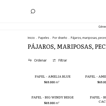
Géne
Inicio
.
Papeles
.
Por diseño
.
Pájaros, mariposas, peces
PÁJAROS, MARIPOSAS, PE
Ordenar
Filtrar
PAPEL - AMELIA BLUE
PAPEL - AM
$69.000
m²
$69.0
PAPEL - BIG WINDY BEIGE
PAPEL - 
CAC
$69.000
m²