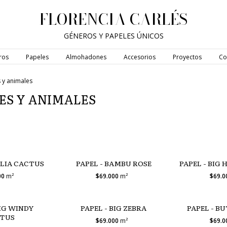
FLORENCIA CARLÉS
GÉNEROS Y PAPELES ÚNICOS
ros
Papeles
Almohadones
Accesorios
Proyectos
Co
 y animales
CES Y ANIMALES
ELIA CACTUS
PAPEL - BAMBU ROSE
PAPEL - BIG
00
m²
$69.000
m²
$69.
BIG WINDY
PAPEL - BIG ZEBRA
PAPEL - B
TUS
$69.000
m²
$69.