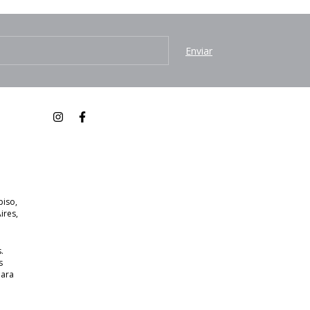
piso,
ires,
.
s
para