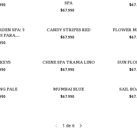
SPA
.990
$67
$67.990
DEN SPA: 3
CANDY STRIPES RED
FLOWER M
S PARA
$67.990
$67
DONES!
.950
KEYS
CHINE SPA TRAMA LINO
SUN FLO
.990
$67.990
$67
G PALE
MUMBAI BLUE
SAIL B
.990
$67.990
$67
1
de
6