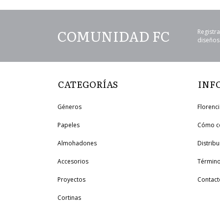
COMUNIDAD FC
Registra
diseños 
CATEGORÍAS
INF
Géneros
Florenc
Papeles
Cómo c
Almohadones
Distrib
Accesorios
Término
Proyectos
Contact
Cortinas