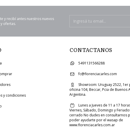
te y recibí antes nuestros nuevos
y ofertas.
O
CONTACTANOS
ia
5491131566288
omprar
fc@florenciacarles.com
uidores
Showroom: Uruguay 2522, 1er 
oficina 104, Beccar, Pcia de Buenos A
Argentina.
s y condiciones
Lunes a Jueves de 11 a 17 horas
o
Viernes, Sábado, Domingo y Feriado
cerrado No dudes en consultarnos 
poder ayudarte por el wasap de
www.florenciacarles.com.ar