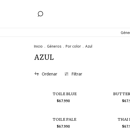
Géne
Inicio
.
Géneros
.
Por color
.
Azul
AZUL
Ordenar
Filtrar
TOILE BLUE
BUTTER
$67.990
$67
TOILE PALE
THAI 
$67.990
$67