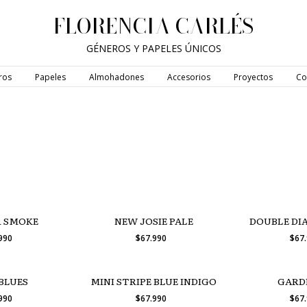
FLORENCIA CARLÉS
GÉNEROS Y PAPELES ÚNICOS
ros
Papeles
Almohadones
Accesorios
Proyectos
Co
 SMOKE
NEW JOSIE PALE
DOUBLE DI
.990
$67.990
$67
BLUES
MINI STRIPE BLUE INDIGO
GARD
.990
$67.990
$67