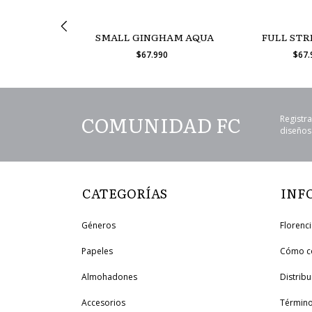
PES SMOKE
SMALL GINGHAM AQUA
FULL STR
990
$67.990
$67
COMUNIDAD FC
Registra
diseños 
CATEGORÍAS
INF
Géneros
Florenc
Papeles
Cómo c
Almohadones
Distrib
Accesorios
Término