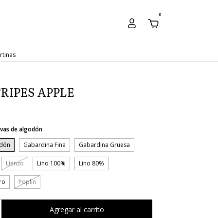
0
rtinas
RIPES APPLE
vas de algodón
odón
Gabardina Fina
Gabardina Gruesa
Lienzo
Lino 100%
Lino 80%
ro
Poplin