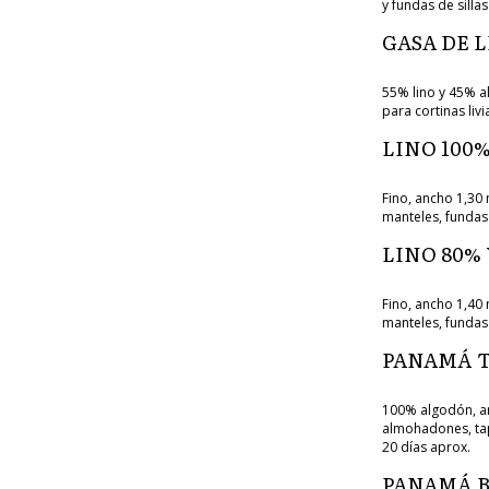
y fundas de silla
GASA DE 
55% lino y 45% al
para cortinas liv
LINO 100
Fino, ancho 1,30 
manteles, fundas
LINO 80%
Fino, ancho 1,40 
manteles, fundas
PANAMÁ T
100% algodón, an
almohadones, tapi
20 días aprox.
PANAMÁ 