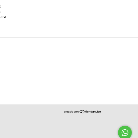
.
s
para