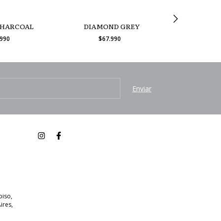
CHARCOAL
DIAMOND GREY
SMALL GI
.990
$67.990
$67
piso,
ires,