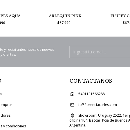
IPES AQUA
ARLEQUIN PINK
FLUFFY 
.990
$67.990
$67
te y recibí antes nuestros nuevos
y ofertas.
O
CONTACTANOS
ia
5491131566288
omprar
fc@florenciacarles.com
uidores
Showroom: Uruguay 2522, 1er 
oficina 104, Beccar, Pcia de Buenos A
Argentina.
s y condiciones