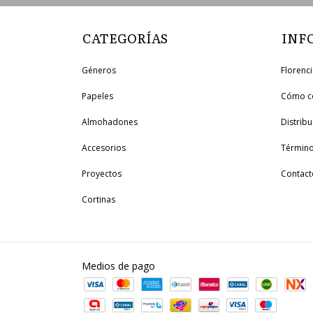
CATEGORÍAS
INF
Géneros
Florenc
Papeles
Cómo c
Almohadones
Distrib
Accesorios
Término
Proyectos
Contact
Cortinas
Medios de pago