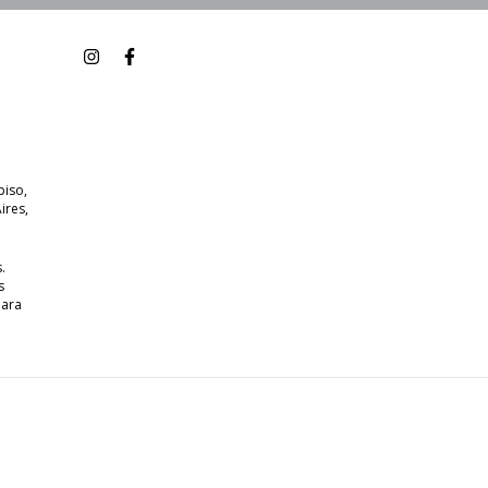
piso,
ires,
.
s
para