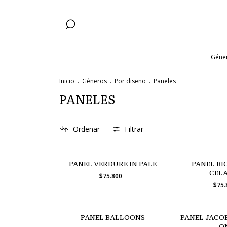
Géne
Inicio
.
Géneros
.
Por diseño
.
Paneles
PANELES
Ordenar
Filtrar
PANEL VERDURE IN PALE
PANEL BIG
CEL
$75.800
$75
PANEL BALLOONS
PANEL JACOB
O