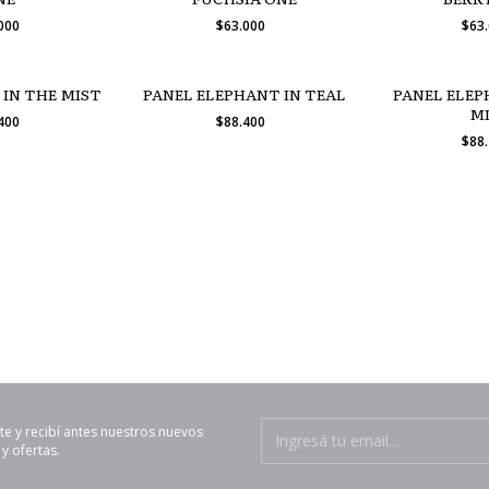
.000
$63.000
$63
 IN THE MIST
PANEL ELEPHANT IN TEAL
PANEL ELEP
M
.400
$88.400
$88
te y recibí antes nuestros nuevos
y ofertas.