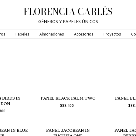
FLORENCIA CARLÉS
GÉNEROS Y PAPELES ÚNICOS
ros
Papeles
Almohadones
Accesorios
Proyectos
Co
 BIRDS IN
PANEL BLACK PALM TWO
PANEL B
ADON
$88.400
$88
.800
EAN IN BLUE
PANEL JACOBEAN IN
PANEL JA
NE
FUCHSIA ONE
BERR