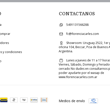
O
CONTACTANOS
ia
5491131566288
omprar
fc@florenciacarles.com
uidores
Showroom: Uruguay 2522, 1er 
oficina 104, Beccar, Pcia de Buenos A
Argentina.
s y condiciones
Lunes a Jueves de 11 a 17 horas
o
Viernes, Sábado, Domingo y Feriado
cerrado No dudes en consultarnos 
poder ayudarte por el wasap de
www.florenciacarles.com.ar
Medios de envío