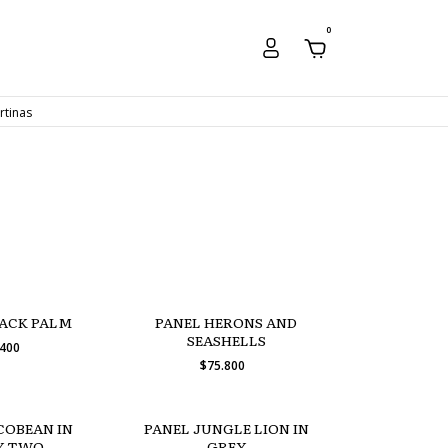
0
rtinas
LACK PALM
PANEL HERONS AND
SEASHELLS
.400
$75.800
COBEAN IN
PANEL JUNGLE LION IN
Y TWO
GREY