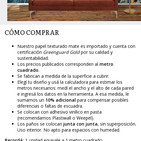
CÓMO COMPRAR
Nuestro papel texturado mate es importado y cuenta con
certificación
Greenguard Gold
por su calidad y
sustentabilidad.
Los precios publicados corresponden al
metro
cuadrado
.
Se fabrican a medida de la superficie a cubrir.
Elegí tu diseño y usá la calculadora para estimar los
metros necesarios: medí el ancho y el alto de cada pared
e ingresá los datos en la herramienta. A esa medida, le
sumamos un
10% adicional
para compensar posibles
diferencias o faltas de escuadra.
Se colocan con adhesivo vinílico en pasta
(recomendamos Plastiwall o Weepel).
Los paños se colocan
junta con junta
, sin superposición.
Uso interior. No apto para espacios con humedad.
Recordá:
1 unidad equivale a 1 metro cuadrado.