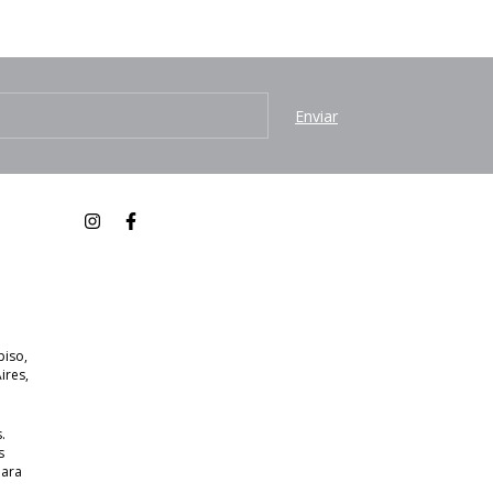
piso,
ires,
.
s
para