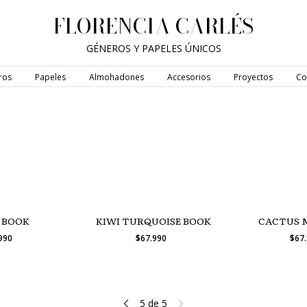
FLORENCIA CARLÉS
GÉNEROS Y PAPELES ÚNICOS
ros
Papeles
Almohadones
Accesorios
Proyectos
Co
 BOOK
KIWI TURQUOISE BOOK
CACTUS 
.990
$67.990
$67
5
de
5