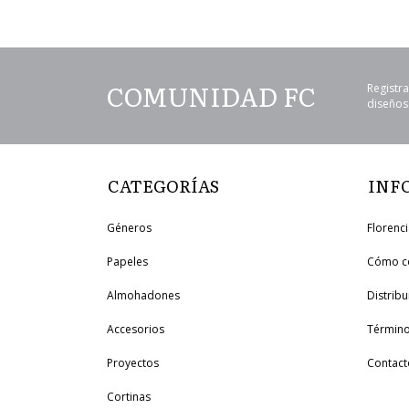
COMUNIDAD FC
Registra
diseños 
CATEGORÍAS
INF
Géneros
Florenc
Papeles
Cómo c
Almohadones
Distrib
Accesorios
Término
Proyectos
Contact
Cortinas