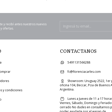
te y recibí antes nuestros nuevos
y ofertas.
O
CONTACTANOS
ia
5491131566288
omprar
fc@florenciacarles.com
uidores
Showroom: Uruguay 2522, 1er 
oficina 104, Beccar, Pcia de Buenos A
Argentina.
s y condiciones
Lunes a Jueves de 11 a 17 horas
o
Viernes, Sábado, Domingo y Feriado
cerrado No dudes en consultarnos 
poder ayudarte por el wasap de