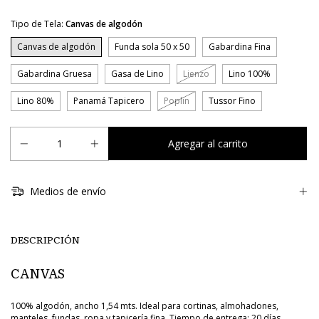
Tipo de Tela:
Canvas de algodón
Canvas de algodón
Funda sola 50 x 50
Gabardina Fina
Gabardina Gruesa
Gasa de Lino
Lienzo
Lino 100%
Lino 80%
Panamá Tapicero
Poplin
Tussor Fino
Medios de envío
DESCRIPCIÓN
CANVAS
100% algodón, ancho 1,54 mts. Ideal para cortinas, almohadones,
manteles, fundas, ropa y tapicería fina. Tiempo de entrega: 20 días