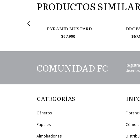
PRODUCTOS SIMILA
 TOBACCO
PYRAMID MUSTARD
DROPS
990
$67.990
$67
COMUNIDAD FC
Registra
diseños 
CATEGORÍAS
INF
Géneros
Florenc
Papeles
Cómo c
Almohadones
Distrib