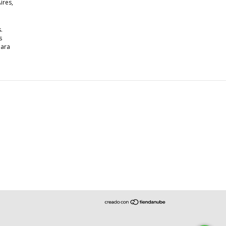
ires,
.
s
para