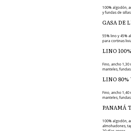
100% algodón, an
y fundas de silla
GASA DE 
55% lino y 45% al
para cortinas liv
LINO 100
Fino, ancho 1,30 
manteles, fundas
LINO 80%
Fino, ancho 1,40 
manteles, fundas
PANAMÁ T
100% algodón, an
almohadones, tapi
20 días aprox.