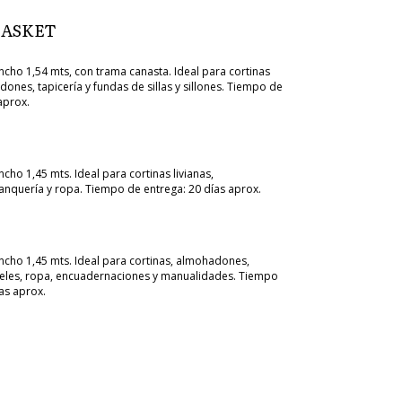
BASKET
cho 1,54 mts, con trama canasta. Ideal para cortinas
nes, tapicería y fundas de sillas y sillones. Tiempo de
aprox.
ho 1,45 mts. Ideal para cortinas livianas,
nquería y ropa. Tiempo de entrega: 20 días aprox.
cho 1,45 mts. Ideal para cortinas, almohadones,
eles, ropa, encuadernaciones y manualidades. Tiempo
as aprox.