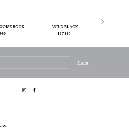
UOISE BOOK
WILD BLACK
STONE
.990
$67.990
$67
piso,