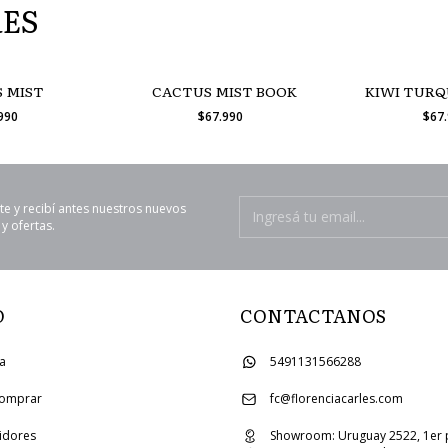
RES
 MIST
CACTUS MIST BOOK
KIWI TURQ
.990
$67.990
$67
te y recibí antes nuestros nuevos
y ofertas.
O
CONTACTANOS
ia
5491131566288
omprar
fc@florenciacarles.com
uidores
Showroom: Uruguay 2522, 1er 