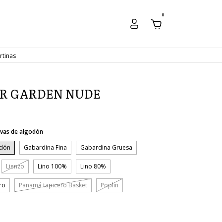
0
rtinas
R GARDEN NUDE
vas de algodón
odón
Gabardina Fina
Gabardina Gruesa
Lienzo
Lino 100%
Lino 80%
ro
Panamá tapicero Basket
Poplin