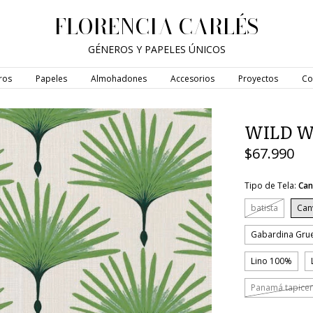
FLORENCIA CARLÉS
GÉNEROS Y PAPELES ÚNICOS
ros
Papeles
Almohadones
Accesorios
Proyectos
Co
WILD W
$67.990
Tipo de Tela:
Can
batista
Can
Gabardina Gru
Lino 100%
Panamá tapicer