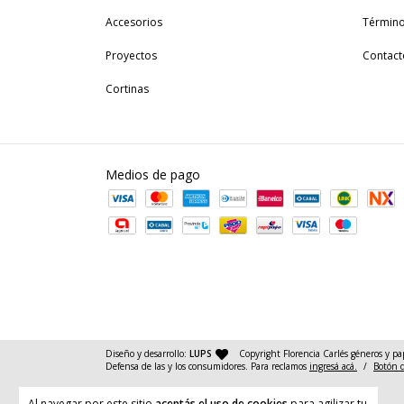
Accesorios
Término
Proyectos
Contact
Cortinas
Medios de pago
— agencia de diseño y desarrollo web
Diseño y desarrollo:
LUPS
Copyright Florencia Carlés géneros y pa
Defensa de las y los consumidores. Para reclamos
ingresá acá.
/
Botón 
Al navegar por este sitio
aceptás el uso de cookies
para agilizar tu