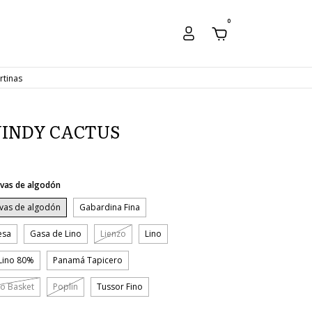
0
rtinas
INDY CACTUS
vas de algodón
vas de algodón
Gabardina Fina
esa
Gasa de Lino
Lienzo
Lino
Lino 80%
Panamá Tapicero
o Basket
Poplin
Tussor Fino