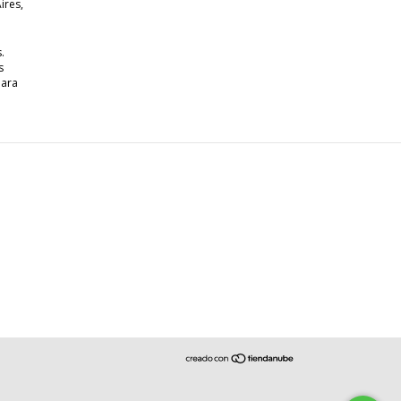
ires,
.
s
para