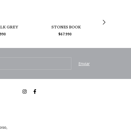
LK GREY
STONES BOOK
CACTUS 
.990
$67.990
$67
piso,