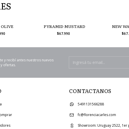
RES
 OLIVE
PYRAMID MUSTARD
NEW WA
.990
$67.990
$67
te y recibí antes nuestros nuevos
y ofertas.
O
CONTACTANOS
ia
5491131566288
omprar
fc@florenciacarles.com
uidores
Showroom: Uruguay 2522, 1er 