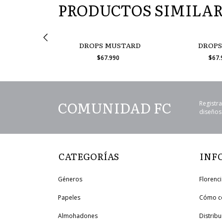
PRODUCTOS SIMILA
 TOBACCO
DROPS MUSTARD
DROPS
990
$67.990
$67
COMUNIDAD FC
Registra
diseños 
CATEGORÍAS
INF
Géneros
Florenc
Papeles
Cómo c
Almohadones
Distrib