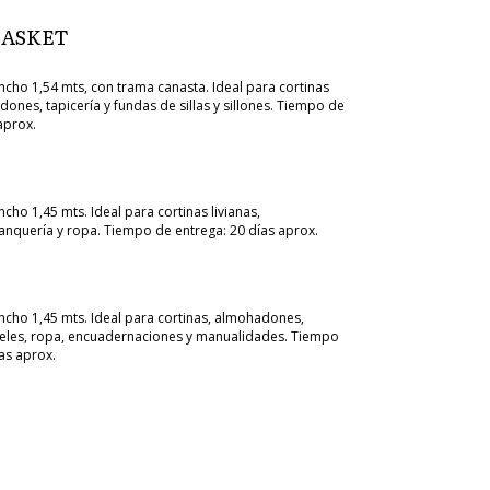
BASKET
cho 1,54 mts, con trama canasta. Ideal para cortinas
nes, tapicería y fundas de sillas y sillones. Tiempo de
aprox.
ho 1,45 mts. Ideal para cortinas livianas,
nquería y ropa. Tiempo de entrega: 20 días aprox.
cho 1,45 mts. Ideal para cortinas, almohadones,
eles, ropa, encuadernaciones y manualidades. Tiempo
as aprox.