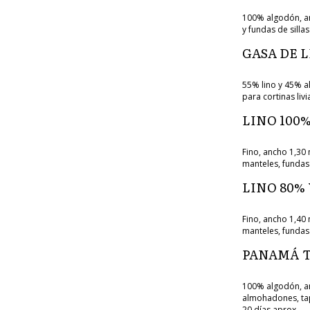
100% algodón, an
y fundas de silla
GASA DE 
55% lino y 45% al
para cortinas liv
LINO 100
Fino, ancho 1,30 
manteles, fundas
LINO 80%
Fino, ancho 1,40 
manteles, fundas
PANAMÁ T
100% algodón, an
almohadones, tapi
20 días aprox.