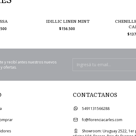
SSA
IDILLIC LINEN MINT
CHENILL
CA
.500
$156.500
$137
te y recibí antes nuestros nuevos
y ofertas.
O
CONTACTANOS
ia
5491131566288
omprar
fc@florenciacarles.com
uidores
Showroom: Uruguay 2522, 1er 