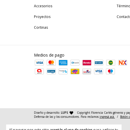
Accesorios
Término
Proyectos
Contact
Cortinas
Medios de pago
— agencia de diseño y desarrollo web
Diseño y desarrollo:
LUPS
Copyright Florencia Carlés géneros y pa
Defensa de las y los consumidores. Para reclamos
ingresá acá.
/
Botón 
Al navegar por este sitio
aceptás el uso de cookies
para agilizar tu