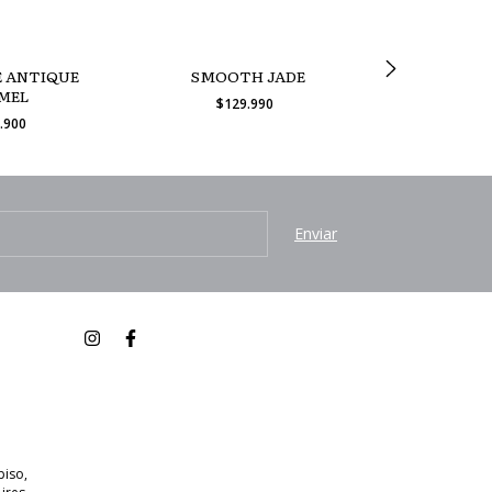
E ANTIQUE
SMOOTH JADE
CHENILLE
MEL
$129.990
$12
.900
piso,