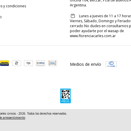
oficina 104, Beccar, Pcia de Buenos A
Argentina.
s y condiciones
Lunes a Jueves de 11 a 17 horas
o
Viernes, Sábado, Domingo y Feriado
cerrado No dudes en consultarnos 
poder ayudarte por el wasap de
www.florenciacarles.com.ar
Medios de envío
peles únicos - 2026. Todos los derechos reservados.
de arrepentimiento