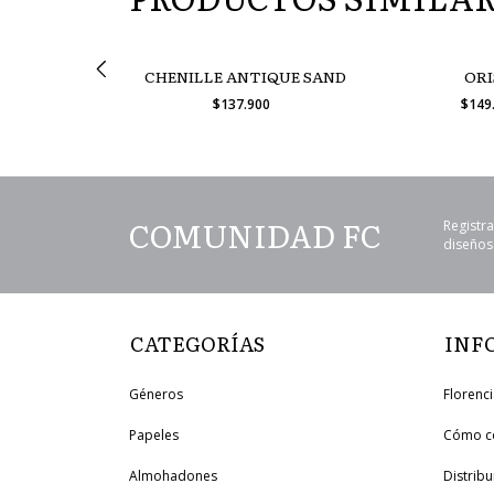
 MIST
CHENILLE ANTIQUE SAND
ORI
.900
$137.900
$149
COMUNIDAD FC
Registra
diseños 
CATEGORÍAS
INF
Géneros
Florenc
Papeles
Cómo c
Almohadones
Distrib