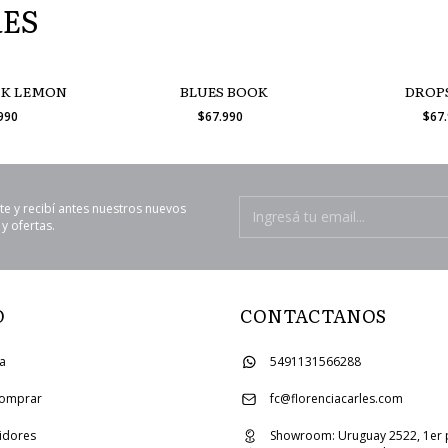
RES
K LEMON
BLUES BOOK
DROP
.990
$67.990
$67
te y recibí antes nuestros nuevos
y ofertas.
O
CONTACTANOS
ia
5491131566288
omprar
fc@florenciacarles.com
uidores
Showroom: Uruguay 2522, 1er 