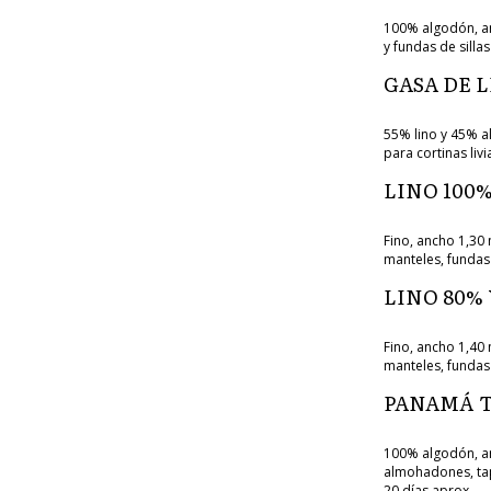
100% algodón, an
y fundas de silla
GASA DE 
55% lino y 45% al
para cortinas liv
LINO 100
Fino, ancho 1,30 
manteles, fundas
LINO 80%
Fino, ancho 1,40 
manteles, fundas
PANAMÁ T
100% algodón, an
almohadones, tapi
20 días aprox.