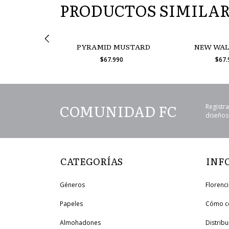
PRODUCTOS SIMILA
 OLIVE
PYRAMID MUSTARD
NEW WAL
990
$67.990
$67
COMUNIDAD FC
Registra
diseños 
CATEGORÍAS
INF
Géneros
Florenc
Papeles
Cómo c
Almohadones
Distrib