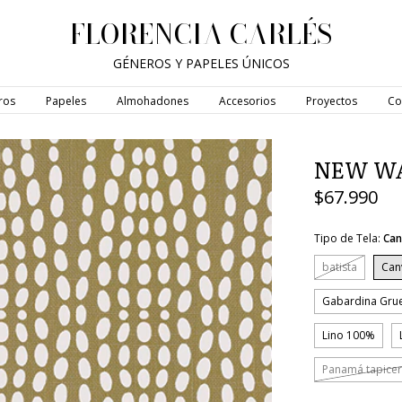
FLORENCIA CARLÉS
GÉNEROS Y PAPELES ÚNICOS
ros
Papeles
Almohadones
Accesorios
Proyectos
Co
NEW W
$67.990
Tipo de Tela:
Can
batista
Can
Gabardina Gru
Lino 100%
Panamá tapicer