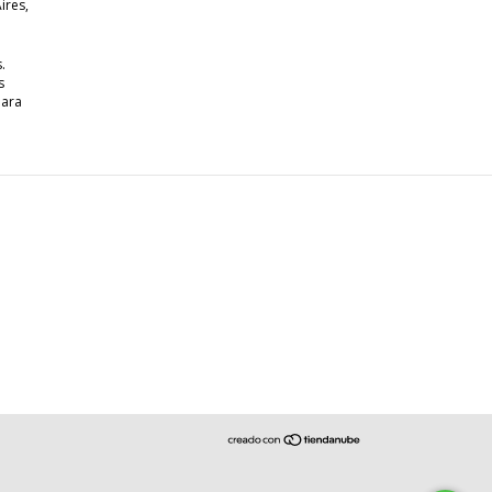
ires,
.
s
para