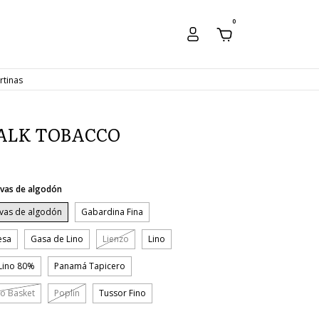
0
rtinas
ALK TOBACCO
vas de algodón
vas de algodón
Gabardina Fina
esa
Gasa de Lino
Lienzo
Lino
Lino 80%
Panamá Tapicero
o Basket
Poplin
Tussor Fino