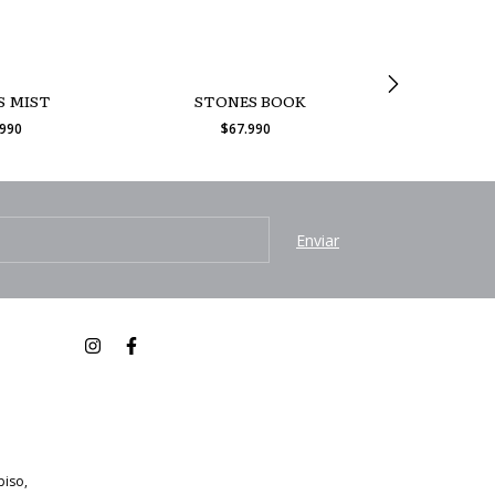
S MIST
STONES BOOK
KIWI TURQ
.990
$67.990
$67
piso,