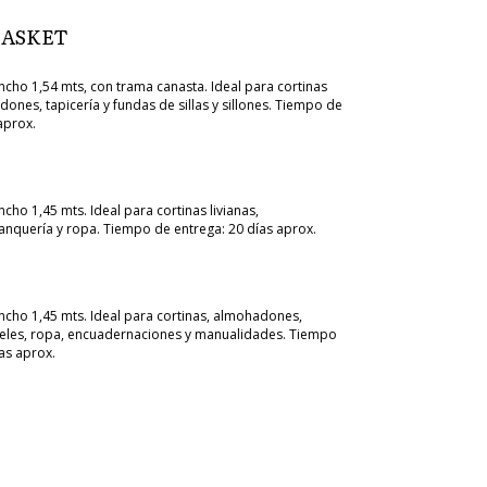
BASKET
cho 1,54 mts, con trama canasta. Ideal para cortinas
nes, tapicería y fundas de sillas y sillones. Tiempo de
aprox.
ho 1,45 mts. Ideal para cortinas livianas,
nquería y ropa. Tiempo de entrega: 20 días aprox.
cho 1,45 mts. Ideal para cortinas, almohadones,
eles, ropa, encuadernaciones y manualidades. Tiempo
as aprox.